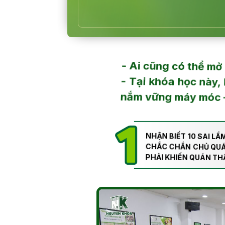
- Ai cũng có thể mở 
- Tại khóa học này, 
nắm vững máy móc – n
NHẬN BIẾT 10 SAI LẦ
CHẮC CHẮN CHỦ QU
PHẢI KHIẾN QUÁN THẤ