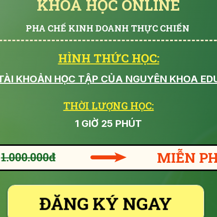
KHOÁ HỌC ONLINE
PHA CHẾ KINH DOANH THỰC CHIẾN
HÌNH THỨC HỌC:
TÀI KHOẢN HỌC TẬP CỦA NGUYÊN KHOA ED
THỜI LƯỢNG HỌC:
1 GIỜ 25 PHÚT
MIỄN PH
1.000.000đ
ĐẶT HÀNG NGAY
ĐĂNG KÝ NGAY