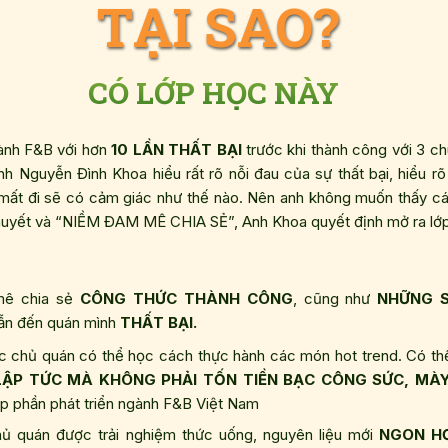
TẠI SAO?
CÓ LỚP HỌC NÀY
ành F&B với hơn
10 LẦN THẤT BẠI
trước khi thành công với 3 ch
h Nguyễn Đình Khoa hiểu rất rõ nỗi đau của sự thất bại, hiểu rõ
mất đi sẽ có cảm giác như thế nào. Nên anh không muốn thấy 
 huyết và “NIỀM ĐAM MÊ CHIA SẺ”, Anh Khoa quyết định mở ra lớp
mê chia sẻ
CÔNG THỨC THÀNH CÔNG
, cũng như
NHỮNG S
dẫn đến quán mình
THẤT BẠI.
c chủ quán có thể học cách thực hành các món hot trend. Có t
LẬP TỨC MÀ KHÔNG PHẢI TỐN TIỀN BẠC CÔNG SỨC, MÀ
p phần phát triển ngành F&B Việt Nam
ủ quán được trải nghiệm thức uống, nguyên liệu mới
NGON HƠ