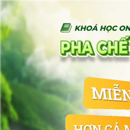
KHOÁ HỌC ON
MIỄN 
HƠN CẢ 