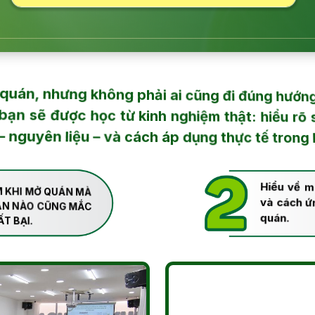
quán, nhưng không phải ai cũng đi đúng hướn
bạn sẽ được học từ kinh nghiệm thật: hiểu rõ s
guyên liệu – và cách áp dụng thực tế trong 
Hiểu về m
và cách ứ
M KHI MỞ QUÁN MÀ
ÁN NÀO CŨNG MẮC
quán.
T BẠI.