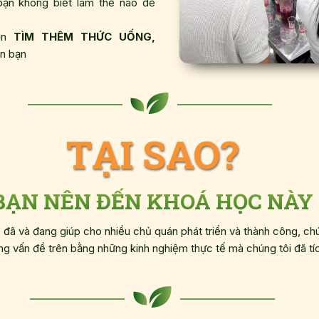
ạn không biết làm thế nào để
uốn
TÌM THÊM THỨC UỐNG,
n bạn
TẠI SAO?
BẠN NÊN ĐẾN KHOÁ HỌC NÀY
M
đã và đang giúp cho nhiều chủ quán phát triển và thành công, chún
ững vấn đề trên bằng những kinh nghiệm thực tế mà chúng tôi đã tí