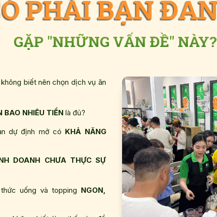
CÓ PHẢI BẠN ĐA
GẶP "NHỮNG VẤN ĐỀ" NÀY?
GẶP "NHỮNG VẤN ĐỀ" NÀY?
CHƯA BIẾT BẮT ĐẦU TỪ ĐÂU
.
không biết nên chọn dịch vụ ăn
 BAO NHIÊU TIỀN
là đủ?
bạn dự định mở có
KHẢ NĂNG
INH DOANH CHƯA THỰC SỰ
thức uống và topping
NGON,